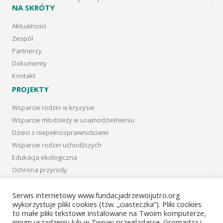
NA SKRÓTY
Aktualności
Zespół
Partnerzy
Dokumenty
Kontakt
PROJEKTY
Wsparcie rodzin w kryzysie
Wsparcie młodzieży w usamodzielnieniu
Dzieci z niepełnosprawnościami
Wsparcie rodzin uchodźczych
Edukacja ekologiczna
Ochrona przyrody
Projekty w Kanadzie
Projects in Canada
Serwis internetowy www.fundacjadrzewoijutro.org
wykorzystuje pliki cookies (tzw. „ciasteczka”). Pliki cookies
Projekty archiwalne
to małe pliki tekstowe instalowane na Twoim komputerze,
innym urządzeniu lub w Twojej przeglądarce. Gromadzą i