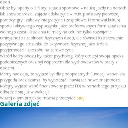
dzieci.
Obóz był oparty o 3 filary: zajęcia sportowe – naukę jazdy na nartach
lub snowboardzie; zajęcia edukacyjne – m.in. podstawy pierwszej
pomocy; gry i zabawy integracyjne i zespołowe. Promował kulturę
sportu i aktywnego wypoczynku jako preferowanych form spędzania
wolnego czasu. Działania te miały na celu nie tylko rozwijanie
umiejętności i zdolności fizycznych dzieci, ale również kształtowanie
pozytywnego stosunku do aktywności fizycznej jako źródła
przyjemności i sposobu na zdrowe życie.
Wśród kadry obozu był także psycholog, który otoczył swoją opieką
podopiecznych oraz był wsparciem dla wychowawców w pracy z
dziećmi.
Mamy nadzieję, że wyjazd był dla podopiecznych Fundacji wspaniałą
przygodą oraz szansą, by wypocząć i nawiązać nowe znajomości.
Kolejny wyjazd współfinansowany przez FDJ w ramach tego projektu
odbędzie się już w wakacje!
Więcej o tym projekcie można przeczytać
tutaj.
Galeria zdjęć