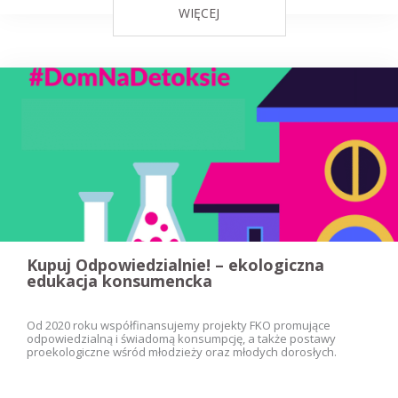
WIĘCEJ
Kupuj Odpowiedzialnie! – ekologiczna
edukacja konsumencka
Od 2020 roku współfinansujemy projekty FKO promujące
odpowiedzialną i świadomą konsumpcję, a także postawy
proekologiczne wśród młodzieży oraz młodych dorosłych.