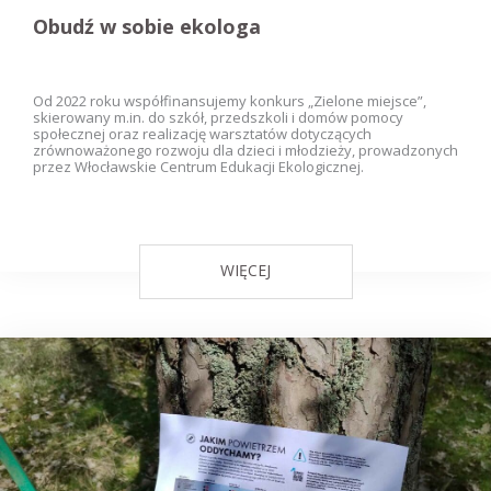
Obudź w sobie ekologa
Od 2022 roku współfinansujemy konkurs „Zielone miejsce”,
skierowany m.in. do szkół, przedszkoli i domów pomocy
społecznej oraz realizację warsztatów dotyczących
zrównoważonego rozwoju dla dzieci i młodzieży, prowadzonych
przez Włocławskie Centrum Edukacji Ekologicznej.
WIĘCEJ