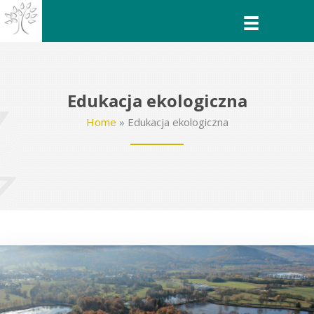
Przejdź
do
treści
Edukacja ekologiczna
Home
»
Edukacja ekologiczna