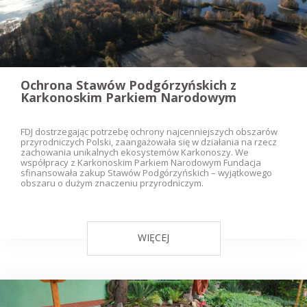
Ochrona Stawów Podgórzyńskich z
Karkonoskim Parkiem Narodowym
FDJ dostrzegając potrzebę ochrony najcenniejszych obszarów
przyrodniczych Polski, zaangażowała się w działania na rzecz
zachowania unikalnych ekosystemów Karkonoszy. We
współpracy z Karkonoskim Parkiem Narodowym Fundacja
sfinansowała zakup Stawów Podgórzyńskich – wyjątkowego
obszaru o dużym znaczeniu przyrodniczym.
WIĘCEJ