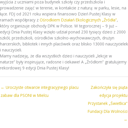
wyjścia z uczniami poza budynek szkoły czy przedszkola i
prowadzenie zajęć w terenie, w kontakcie z naturą: w parku, lesie, na
łące. FDJ od 2021 roku wspiera finansowo Dzień Pustej Klasy w
ramach współpracy z
Ośrodkiem Działań Ekologicznych „Źródła”
,
który organizuje obchody DPK w Polsce. W tegorocznej – 9 już –
edycji Dnia Pustej Klasy wzięło udział ponad 230 tysięcy dzieci z 2000
szkół, przedszkoli, ośrodków szkolno-wychowawczych, drużyn
harcerskich, bibliotek i innych placówek oraz blisko 13000 nauczycielek
i nauczycieli.
Mamy nadzieję, że dla wszystkich dzieci i nauczycieli „lekcje w
naturze” były inspirujące, radosne i ciekawe! A „Źródłom” gratulujemy
rekordowej 9 edycji Dnia Pustej Klasy!
← Uroczyste otwarcie integracyjnego placu
Zakończyła się piąta
zabaw dla PSONI w Mielcu
edycja projektu
Przystanek „Świetlica”
Fundacji Dla Wolności
→