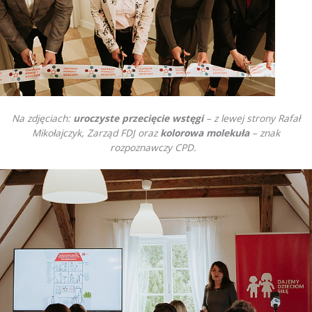
Na zdjęciach:
uroczyste przecięcie wstęgi
– z lewej strony Rafał
Mikołajczyk, Zarząd FDJ oraz
kolorowa molekuła
– znak
rozpoznawczy CPD.