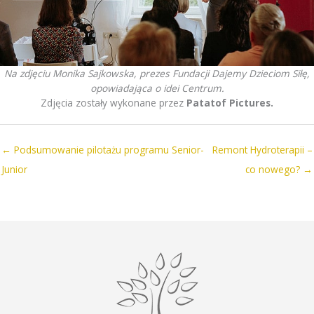
Na zdjęciu Monika Sajkowska, prezes Fundacji Dajemy Dzieciom Siłę,
opowiadająca o idei Centrum.
Zdjęcia zostały wykonane przez
Patatof Pictures.
← Podsumowanie pilotażu programu Senior-
Remont Hydroterapii –
Junior
co nowego? →