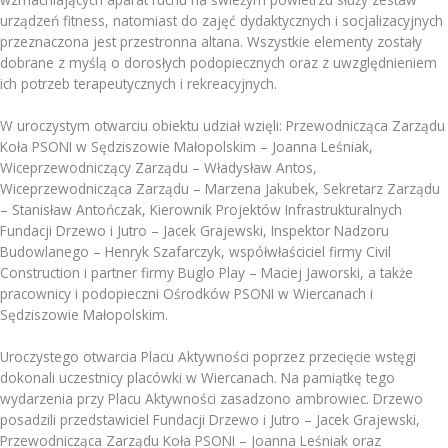
urządzeń fitness, natomiast do zajęć dydaktycznych i socjalizacyjnych
przeznaczona jest przestronna altana. Wszystkie elementy zostały
dobrane z myślą o dorosłych podopiecznych oraz z uwzględnieniem
ich potrzeb terapeutycznych i rekreacyjnych.
W uroczystym otwarciu obiektu udział wzięli: Przewodnicząca Zarządu
Koła PSONI w Sędziszowie Małopolskim – Joanna Leśniak,
Wiceprzewodniczący Zarządu – Władysław Antos,
Wiceprzewodnicząca Zarządu – Marzena Jakubek, Sekretarz Zarządu
– Stanisław Antończak, Kierownik Projektów Infrastrukturalnych
Fundacji Drzewo i Jutro – Jacek Grajewski, Inspektor Nadzoru
Budowlanego – Henryk Szafarczyk, współwłaściciel firmy Civil
Construction i partner firmy Buglo Play – Maciej Jaworski, a także
pracownicy i podopieczni Ośrodków PSONI w Wiercanach i
Sędziszowie Małopolskim.
Uroczystego otwarcia Placu Aktywności poprzez przecięcie wstęgi
dokonali uczestnicy placówki w Wiercanach. Na pamiątkę tego
wydarzenia przy Placu Aktywności zasadzono ambrowiec. Drzewo
posadzili przedstawiciel Fundacji Drzewo i Jutro – Jacek Grajewski,
Przewodnicząca Zarządu Koła PSONI – Joanna Leśniak oraz