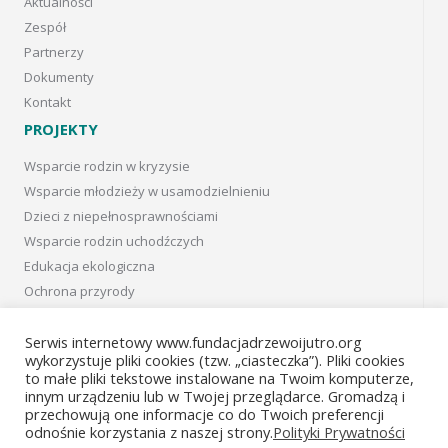
Aktualności
Zespół
Partnerzy
Dokumenty
Kontakt
PROJEKTY
Wsparcie rodzin w kryzysie
Wsparcie młodzieży w usamodzielnieniu
Dzieci z niepełnosprawnościami
Wsparcie rodzin uchodźczych
Edukacja ekologiczna
Ochrona przyrody
Projekty w Kanadzie
Projects in Canada
Serwis internetowy www.fundacjadrzewoijutro.org
wykorzystuje pliki cookies (tzw. „ciasteczka”). Pliki cookies
Projekty archiwalne
to małe pliki tekstowe instalowane na Twoim komputerze,
innym urządzeniu lub w Twojej przeglądarce. Gromadzą i
Facebook
przechowują one informacje co do Twoich preferencji
odnośnie korzystania z naszej strony.
Polityki Prywatności