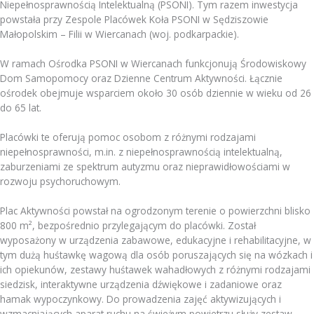
Niepełnosprawnością Intelektualną (PSONI). Tym razem inwestycja
powstała przy Zespole Placówek Koła PSONI w Sędziszowie
Małopolskim – Filii w Wiercanach (woj. podkarpackie).
W ramach Ośrodka PSONI w Wiercanach funkcjonują Środowiskowy
Dom Samopomocy oraz Dzienne Centrum Aktywności. Łącznie
ośrodek obejmuje wsparciem około 30 osób dziennie w wieku od 26
do 65 lat.
Placówki te oferują pomoc osobom z różnymi rodzajami
niepełnosprawności, m.in. z niepełnosprawnością intelektualną,
zaburzeniami ze spektrum autyzmu oraz nieprawidłowościami w
rozwoju psychoruchowym.
Plac Aktywności powstał na ogrodzonym terenie o powierzchni blisko
800 m², bezpośrednio przylegającym do placówki. Został
wyposażony w urządzenia zabawowe, edukacyjne i rehabilitacyjne, w
tym dużą huśtawkę wagową dla osób poruszających się na wózkach i
ich opiekunów, zestawy huśtawek wahadłowych z różnymi rodzajami
siedzisk, interaktywne urządzenia dźwiękowe i zadaniowe oraz
hamak wypoczynkowy. Do prowadzenia zajęć aktywizujących i
wzmacniających aparat ruchu na świeżym powietrzu służy zestaw