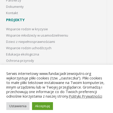
Partnerzy
Dokumenty
Kontakt
PROJEKTY
Wsparcie rodzin w kryzysie
Wsparcie młodzieży w usamodzielnieniu
Dzieci z niepełnosprawnościami
Wsparcie rodzin uchodźczych
Edukacja ekologiczna
Ochrona przyrody
Projekty w Kanadzie
Projects in Canada
Serwis internetowy www.fundacjadrzewoijutro.org
wykorzystuje pliki cookies (tzw. „ciasteczka”). Pliki cookies
Projekty archiwalne
to małe pliki tekstowe instalowane na Twoim komputerze,
innym urządzeniu lub w Twojej przeglądarce. Gromadzą i
Facebook
przechowują one informacje co do Twoich preferencji
odnośnie korzystania z naszej strony.
Polityki Prywatności
Instagram
Ustawienia
Akceptuję