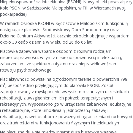
Niepełnosprawnością Intelektualną (PSONI). Nowy obiekt powstał przy
Kole PSONI w Sędziszowie Małopolskim, w Filii w Wiercanach (woj.
podkarpackie).
W ramach Ośrodka PSONI w Sędziszowie Małopolskim funkcjonują
następujące placówki: Środowiskowy Dom Samopomocy oraz
Dzienne Centrum Aktywności. Łącznie ośrodek obejmuje wsparciem
około 30 osób dziennie w wieku od 26 do 65 lat.
Placówka zapewnia wsparcie osobom z różnymi rodzajami
niepełnosprawności, w tym z niepełnosprawnością intelektualną,
zaburzeniami ze spektrum autyzmu oraz nieprawidłowościami
rozwoju psychoruchowego.
Plac aktywności powstał na ogrodzonym terenie o powierzchni 798
m², bezpośrednio przylegającym do placówki PSONI. Został
zaprojektowany z myślą przede wszystkim o starszych uczestnikach
rehabilitacji, z uwzględnieniem ich potrzeb terapeutycznych i
rekreacyjnych. Wyposażono go w urządzenia zabawowe, edukacyjne
i rehabilitacyjne, które umożliwiają jednoczesną zabawę i
rehabilitację, nawet osobom z poważnymi ograniczeniami ruchowymi
oraz trudnościami w funkcjonowaniu fizycznym i intelektualnym.
Na placu znajdują się między innymi: duża huśtawka wagowa