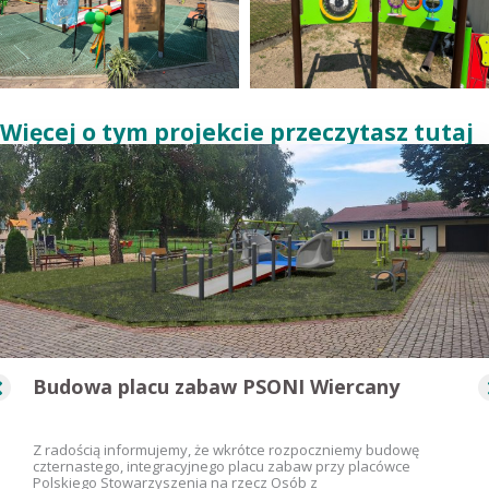
Więcej o tym projekcie przeczytasz tutaj
Budowa placu zabaw PSONI Wiercany
Z radością informujemy, że wkrótce rozpoczniemy budowę
czternastego, integracyjnego placu zabaw przy placówce
Polskiego Stowarzyszenia na rzecz Osób z