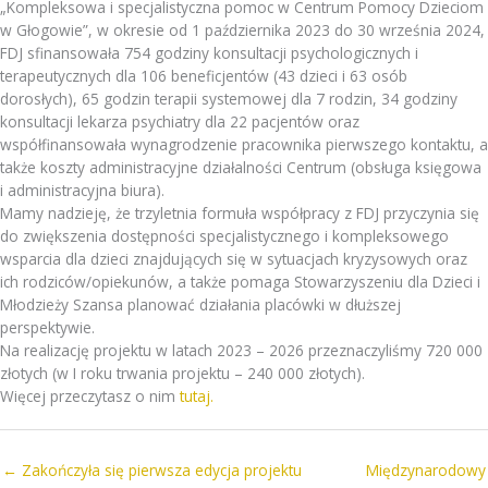
„Kompleksowa i specjalistyczna pomoc w Centrum Pomocy Dzieciom
w Głogowie”, w okresie od 1 października 2023 do 30 września 2024,
FDJ sfinansowała 754 godziny konsultacji psychologicznych i
terapeutycznych dla 106 beneficjentów (43 dzieci i 63 osób
dorosłych), 65 godzin terapii systemowej dla 7 rodzin, 34 godziny
konsultacji lekarza psychiatry dla 22 pacjentów oraz
współfinansowała wynagrodzenie pracownika pierwszego kontaktu, a
także koszty administracyjne działalności Centrum (obsługa księgowa
i administracyjna biura).
Mamy nadzieję, że trzyletnia formuła współpracy z FDJ przyczynia się
do zwiększenia dostępności specjalistycznego i kompleksowego
wsparcia dla dzieci znajdujących się w sytuacjach kryzysowych oraz
ich rodziców/opiekunów, a także pomaga Stowarzyszeniu dla Dzieci i
Młodzieży Szansa planować działania placówki w dłuższej
perspektywie.
Na realizację projektu w latach 2023 – 2026 przeznaczyliśmy 720 000
złotych (w I roku trwania projektu – 240 000 złotych).
Więcej przeczytasz o nim
tutaj.
← Zakończyła się pierwsza edycja projektu
Międzynarodowy