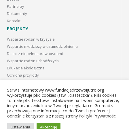
Partnerzy
Dokumenty
Kontakt
PROJEKTY
Wsparcie rodzin w kryzysie
Wsparcie młodzieży w usamodzielnieniu
Dzieci z niepełnosprawnościami
Wsparcie rodzin uchodźczych
Edukacja ekologiczna
Ochrona przyrody
Projekty w Kanadzie
Projects in Canada
Serwis internetowy www.fundacjadrzewoijutro.org
wykorzystuje pliki cookies (tzw. „ciasteczka”). Pliki cookies
Projekty archiwalne
to małe pliki tekstowe instalowane na Twoim komputerze,
innym urządzeniu lub w Twojej przeglądarce. Gromadzą i
Facebook
przechowują one informacje co do Twoich preferencji
odnośnie korzystania z naszej strony.
Polityki Prywatności
Instagram
Ustawienia
Akceptuję