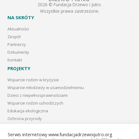
2026 © Fundacja Drzewo i Jutro.
Wszystkie prawa zastrzeżone.
NA SKRÓTY
Aktualności
Zespół
Partnerzy
Dokumenty
Kontakt
PROJEKTY
Wsparcie rodzin w kryzysie
Wsparcie młodzieży w usamodzielnieniu
Dzieci z niepełnosprawnościami
Wsparcie rodzin uchodźczych
Edukacja ekologiczna
Ochrona przyrody
Projekty w Kanadzie
Projects in Canada
Serwis internetowy www.fundacjadrzewoijutro.org