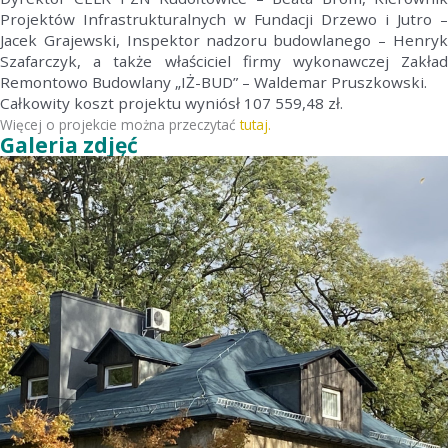
Projektów
Infrastrukturalnych w Fundacji Drzewo i Jutro –
Jacek Grajewski, Inspektor nadzoru budowlanego – Henryk
Szafarczyk, a także właściciel firmy wykonawczej Zakład
Remontowo Budowlany „IŻ-BUD” – Waldemar Pruszkowski.
Całkowity koszt projektu wyniósł 107 559,48 zł.
Więcej o projekcie można przeczytać
tutaj.
Galeria zdjęć