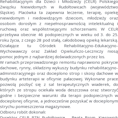
Rehabilitacyjnym dla Dzieci i Młodzieży (CELR) Polskiego
Związku Niewidomych w Rudołtowicach (województwo
śląskie). Placówka ta zapewnia leczenie, terapię, opiekę
niewidomym i niedowidzącym dzieciom, młodzieży oraz
osobom dorosłym z niepełnosprawnością intelektualną i
ruchową oraz współistniejącymi schorzeniami. W CELR
przebywa obecnie 46 podopiecznych w wieku od 3. do 25.
roku życia, z czego 28 pod stałą, całodobową opieką lekarską.
Działające tu Ośrodek Rehabilitacyjno-Edukacyjno-
Wychowawczy oraz Zakład Opiekuńczo-Leczniczy niosą
pomoc jednym z najbardziej doświadczonych przez los.
W ramach przeprowadzonego remontu naprawiono pokrycie
dachowe, rynny, okładziny wykuszy budynku rehabilitacyjno-
administracyjnego oraz docieplono strop i skosy dachowe w
budynku arteterapii w oficynie pałacowej. Wykonane prace
pozwolą pozbyć się z sal terapeutycznych wiaderek, do
których ze stropu ociekała woda deszczowa oraz stworzyć
godne i bezpieczne warunki dla terapii podopiecznych w
docieplonej oficynie, a jednocześnie pozyskać w docieplonym
strychu pomieszczenia magazynowe.
Odbioru robót dokonali:
Dyrektor CELR PZN Rudołtowice – Beata Brom, Kierownik