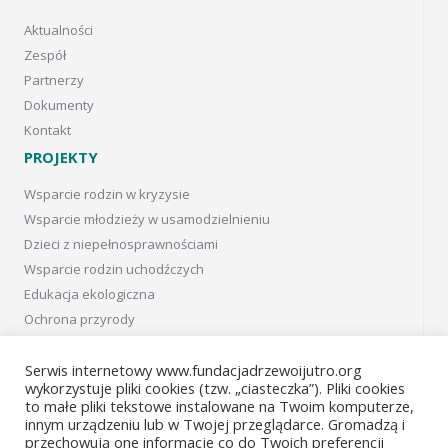
Aktualności
Zespół
Partnerzy
Dokumenty
Kontakt
PROJEKTY
Wsparcie rodzin w kryzysie
Wsparcie młodzieży w usamodzielnieniu
Dzieci z niepełnosprawnościami
Wsparcie rodzin uchodźczych
Edukacja ekologiczna
Ochrona przyrody
Projekty w Kanadzie
Projects in Canada
Serwis internetowy www.fundacjadrzewoijutro.org
wykorzystuje pliki cookies (tzw. „ciasteczka”). Pliki cookies
Projekty archiwalne
to małe pliki tekstowe instalowane na Twoim komputerze,
innym urządzeniu lub w Twojej przeglądarce. Gromadzą i
Facebook
przechowują one informacje co do Twoich preferencji