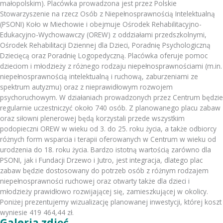
małopolskim). Placówka prowadzona jest przez Polskie
Stowarzyszenie na rzecz Osób z Niepełnosprawnością Intelektualną
(PSONI) Koło w Miechowie i obejmuje Ośrodek Rehabilitacyjno-
Edukacyjno-Wychowawczy (OREW) z oddziałami przedszkolnymi,
Ośrodek Rehabilitacji Dziennej dla Dzieci, Poradnię Psychologiczną
Dziecięcą oraz Poradnię Logopedyczną. Placówka oferuje pomoc
dzieciom i młodzieży z różnego rodzaju niepełnosprawnościami (m.in.
niepełnosprawnością intelektualną i ruchową, zaburzeniami ze
spektrum autyzmu) oraz z nieprawidłowym rozwojem
psychoruchowym. W działaniach prowadzonych przez Centrum będzie
regularnie uczestniczyć około 740 osób. Z planowanego placu zabaw
oraz siłowni plenerowej będą korzystali przede wszystkim
podopieczni OREW w wieku od 3. do 25. roku życia, a także odbiorcy
różnych form wsparcia i terapii oferowanych w Centrum w wieku od
urodzenia do 18. roku życia. Bardzo istotną wartością zarówno dla
PSONI, jak i Fundacji Drzewo i Jutro, jest integracja, dlatego plac
zabaw będzie dostosowany do potrzeb osób z różnym rodzajem
niepełnosprawności ruchowej oraz otwarty także dla dzieci i
młodzieży prawidłowo rozwijającej się, zamieszkującej w okolicy.
Poniżej prezentujemy wizualizację planowanej inwestycji, której koszt
wyniesie 419 464,44 zł.
Galeria zdjęć