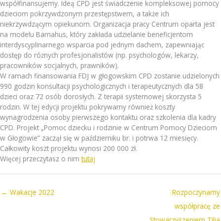
współfinansujemy. Ideą CPD jest świadczenie kompleksowej pomocy
dzieciom pokrzywdzonym przestępstwem, a także ich
niekrzywdzącym opiekunom. Organizacja pracy Centrum oparta jest
na modelu Barnahus, który zakłada udzielanie beneficjentom
interdyscyplinarnego wsparcia pod jednym dachem, zapewniając
dostęp do różnych profesjonalistów (np. psychologów, lekarzy,
pracowników socjalnych, prawników).
W ramach finansowania FDJ w głogowskim CPD zostanie udzielonych
990 godzin konsultacji psychologicznych i terapeutycznych dla 58
dzieci oraz 72 osób dorosłych. Z terapii systemowej skorzysta 5
rodzin. W tej edycji projektu pokrywamy również koszty
wynagrodzenia osoby pierwszego kontaktu oraz szkolenia dla kadry
CPD. Projekt „Pomoc dziecku i rodzinie w Centrum Pomocy Dzieciom
w Głogowie” zaczął się w październiku br. i potrwa 12 miesięcy.
Całkowity koszt projektu wynosi 200 000 zł.
Więcej przeczytasz o nim
tutaj
← Wakacje 2022
Rozpoczynamy
współpracę ze
Stowarzyszeniem Tilia