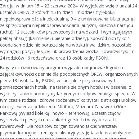
Zdroju, w dniach 15 – 22 czerwca 2024. W wyjeździe wzięło udział 24
uczniów OREW, z których 15 to dzieci i młodzież z głęboką
niepełnosprawnością intelektualną, 9 – z umiarkowaną lub znaczną i
ze sprzężonymi niepełnosprawnościami (autyzm, kalectwa narządu
ruchu); 12 uczestników przewożonych na wózkach i wymagających
pełnej obsługi (karmienie, ubieranie odzieży). Spośród nich tylko 1
osoba samodzielnie porusza się na wózku inwalidzkim, pozostałe
wymagają pozycji leżącej lub prowadzenia wózka. Towarzyszyło im
24 rodziców i 6 rodzeństwa oraz 13 osób kadry PSONI.
Bogaty i zróżnicowany program wyjazdu obejmował 6 godzin
zajęć/aktywności dziennie dla podopiecznych OREW, organizowanych
przez 13 osób kadry PSONI, w specjalnie przystosowanych
pomieszczeniach hotelu, na terenie zielonym hotelu i w basenie, z
wykorzystaniem pomocy dydaktycznych i odpowiedniego sprzętu. W
tym czasie rodzice i zdrowe rodzeństwo korzystali z atrakcji i uroków
okolicy, zwiedzając Muzeum Nikifora, Muzeum Zabawek i Górę
Parkową (wyjazd kolejką linowo – terenową), uczestnicząc w
wycieczkach pieszych na szlakach górskich i w wycieczkach
rowerowych. Dla rodziców zorganizowano także: warsztaty
psychoedukacyjne i trening relaksacyjny; zajęcia arteterapeutyczne i