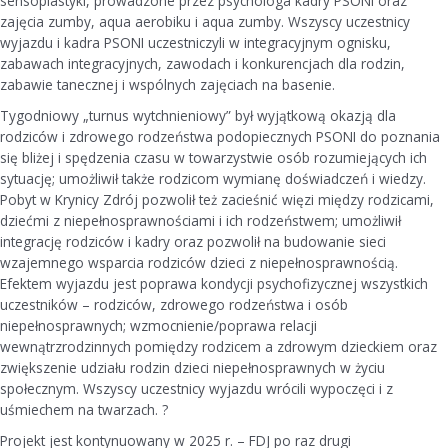
sensoplastyki, prowadzone przez psychologa kadry PSONI oraz
zajęcia zumby, aqua aerobiku i aqua zumby. Wszyscy uczestnicy
wyjazdu i kadra PSONI uczestniczyli w integracyjnym ognisku,
zabawach integracyjnych, zawodach i konkurencjach dla rodzin,
zabawie tanecznej i wspólnych zajęciach na basenie.
Tygodniowy „turnus wytchnieniowy” był wyjątkową okazją dla
rodziców i zdrowego rodzeństwa podopiecznych PSONI do poznania
się bliżej i spędzenia czasu w towarzystwie osób rozumiejących ich
sytuację; umożliwił także rodzicom wymianę doświadczeń i wiedzy.
Pobyt w Krynicy Zdrój pozwolił też zacieśnić więzi między rodzicami,
dziećmi z niepełnosprawnościami i ich rodzeństwem; umożliwił
integrację rodziców i kadry oraz pozwolił na budowanie sieci
wzajemnego wsparcia rodziców dzieci z niepełnosprawnością.
Efektem wyjazdu jest poprawa kondycji psychofizycznej wszystkich
uczestników – rodziców, zdrowego rodzeństwa i osób
niepełnosprawnych; wzmocnienie/poprawa relacji
wewnątrzrodzinnych pomiędzy rodzicem a zdrowym dzieckiem oraz
zwiększenie udziału rodzin dzieci niepełnosprawnych w życiu
społecznym. Wszyscy uczestnicy wyjazdu wrócili wypoczęci i z
uśmiechem na twarzach. ?
Projekt jest kontynuowany w 2025 r. – FDJ po raz drugi