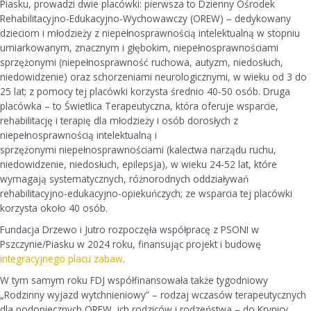
Piasku, prowadzi dwie placówki: pierwsza to Dzienny Ośrodek
Rehabilitacyjno-Edukacyjno-Wychowawczy (OREW) – dedykowany
dzieciom i młodzieży z niepełnosprawnością intelektualną w stopniu
umiarkowanym, znacznym i głębokim, niepełnosprawnościami
sprzężonymi (niepełnosprawność ruchowa, autyzm, niedosłuch,
niedowidzenie) oraz schorzeniami neurologicznymi, w wieku od 3 do
25 lat; z pomocy tej placówki korzysta średnio 40-50 osób. Druga
placówka – to Świetlica Terapeutyczna, która oferuje wsparcie,
rehabilitację i terapię dla młodzieży i osób dorosłych z
niepełnosprawnością intelektualną i
sprzężonymi niepełnosprawnościami (kalectwa narządu ruchu,
niedowidzenie, niedosłuch, epilepsja), w wieku 24-52 lat, które
wymagają systematycznych, różnorodnych oddziaływań
rehabilitacyjno-edukacyjno-opiekuńczych; ze wsparcia tej placówki
korzysta około 40 osób.
Fundacja Drzewo i Jutro rozpoczęła współpracę z PSONI w
Pszczynie/Piasku w 2024 roku, finansując projekt i budowę
integracyjnego placu zabaw
.
W tym samym roku FDJ współfinansowała także tygodniowy
„Rodzinny wyjazd wytchnieniowy” – rodzaj wczasów terapeutycznych
dla podopiecznych OREW, ich rodziców i rodzeństwa – do Krynicy