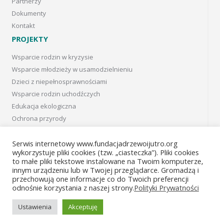
Partnerzy
Dokumenty
Kontakt
PROJEKTY
Wsparcie rodzin w kryzysie
Wsparcie młodzieży w usamodzielnieniu
Dzieci z niepełnosprawnościami
Wsparcie rodzin uchodźczych
Edukacja ekologiczna
Ochrona przyrody
Projekty w Kanadzie
Projects in Canada
Serwis internetowy www.fundacjadrzewoijutro.org
wykorzystuje pliki cookies (tzw. „ciasteczka”). Pliki cookies
Projekty archiwalne
to małe pliki tekstowe instalowane na Twoim komputerze,
innym urządzeniu lub w Twojej przeglądarce. Gromadzą i
Facebook
przechowują one informacje co do Twoich preferencji
odnośnie korzystania z naszej strony.
Polityki Prywatności
Instagram
Ustawienia
Akceptuję